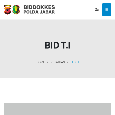
BID T.I
HOME
KESATUAN
BID T.I