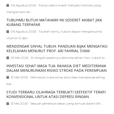
06 Agustus 2026
Polusi udara masih menjadi momok yang
mengancam ke...
TUBUHMU BUTUH MATAHARI! INI SEDERET AKIBAT JIKA
KURANG TERPAPAR
06 Agustus 2026
Taukah kamu, tubuh dapat mengonsumsi
vitamin D den...
MENDENGAR SINYAL TUBUH: PANDUAN BIJAK MENGATASI
KELELAHAN MENURUT PROF. ARI FAHRIAL SYAM
25 Mei 2026
Di tengah padatnya aktivitas sehari-hari, tubuh ki...
INVESTASI SEHAT MASA TUA: RAHASIA DIET MEDITERANIA
DALAM MENURUNKAN RISIKO STROKE PADA PEREMPUAN
13 Mei 2026
Memasuki masa emas atau fase menopause sering
kali...
STUDI TERBARU: OLAHRAGA TERBUKTI SEEFEKTIF TERAPI
KONVENSIONAL UNTUK ATASI DEPRESI RINGAN
13 Mei 2026
Sebuah penelitian besar yang dimuat dalam Bri...