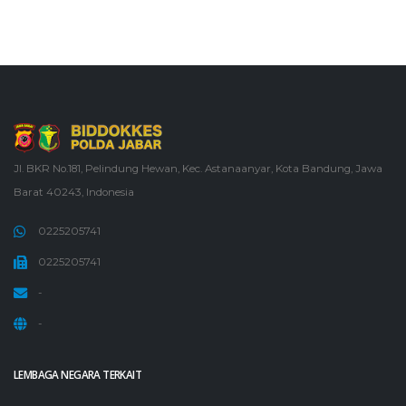
Jl. BKR No.181, Pelindung Hewan, Kec. Astanaanyar, Kota Bandung, Jawa
Barat 40243, Indonesia
0225205741
0225205741
-
-
LEMBAGA NEGARA TERKAIT