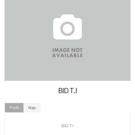
BID T.I
Profil
Map
BID T.I