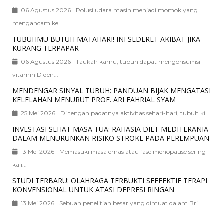
06 Agustus 2026
Polusi udara masih menjadi momok yang
mengancam ke...
TUBUHMU BUTUH MATAHARI! INI SEDERET AKIBAT JIKA
KURANG TERPAPAR
06 Agustus 2026
Taukah kamu, tubuh dapat mengonsumsi
vitamin D den...
MENDENGAR SINYAL TUBUH: PANDUAN BIJAK MENGATASI
KELELAHAN MENURUT PROF. ARI FAHRIAL SYAM
25 Mei 2026
Di tengah padatnya aktivitas sehari-hari, tubuh ki...
INVESTASI SEHAT MASA TUA: RAHASIA DIET MEDITERANIA
DALAM MENURUNKAN RISIKO STROKE PADA PEREMPUAN
13 Mei 2026
Memasuki masa emas atau fase menopause sering
kali...
STUDI TERBARU: OLAHRAGA TERBUKTI SEEFEKTIF TERAPI
KONVENSIONAL UNTUK ATASI DEPRESI RINGAN
13 Mei 2026
Sebuah penelitian besar yang dimuat dalam Bri...