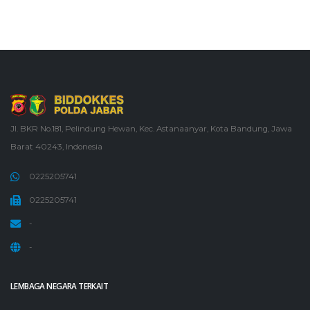
Jl. BKR No.181, Pelindung Hewan, Kec. Astanaanyar, Kota Bandung, Jawa
Barat 40243, Indonesia
0225205741
0225205741
-
-
LEMBAGA NEGARA TERKAIT