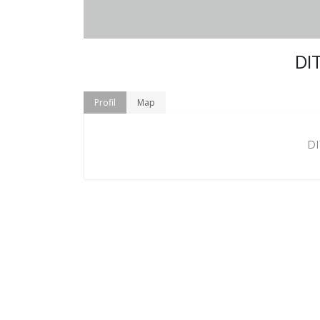
DIT
Profil
Map
DI
 BRIMOB
BATALYON A SAT BRIMOB