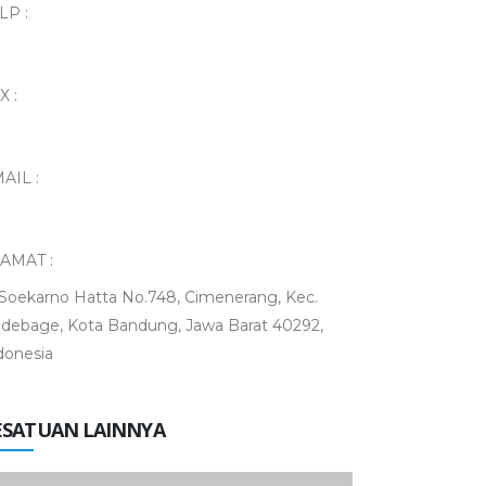
LP :
X :
AIL :
AMAT :
. Soekarno Hatta No.748, Cimenerang, Kec.
debage, Kota Bandung, Jawa Barat 40292,
donesia
ESATUAN LAINNYA