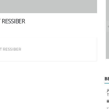
 RESSIBER
T RESSIBER
RSB BOGOR
B
J
T
y